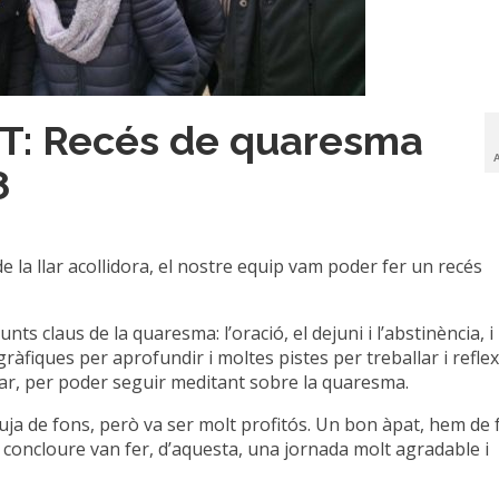
: Recés de quaresma
8
 de la llar acollidora, el nostre equip vam poder fer un recés
ts claus de la quaresma: l’oració, el dejuni i l’abstinència, i 
gràfiques per aprofundir i moltes pistes per treballar i reflex
rtar, per poder seguir meditant sobre la quaresma.
luja de fons, però va ser molt profitós. Un bon àpat, hem de f
r concloure van fer, d’aquesta, una jornada molt agradable i