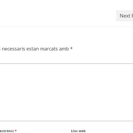
Next 
s necessaris estan marcats amb
*
lectrònic
*
Lloc web