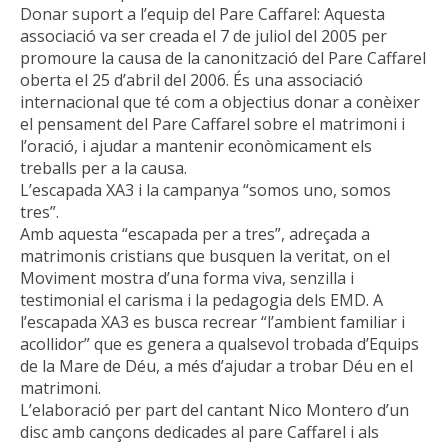
Donar suport a l’equip del Pare Caffarel: Aquesta
associació va ser creada el 7 de juliol del 2005 per
promoure la causa de la canonització del Pare Caffarel
oberta el 25 d’abril del 2006. És una associació
internacional que té com a objectius donar a conèixer
el pensament del Pare Caffarel sobre el matrimoni i
l’oració, i ajudar a mantenir econòmicament els
treballs per a la causa.
L’escapada XA3 i la campanya “somos uno, somos
tres”.
Amb aquesta “escapada per a tres”, adreçada a
matrimonis cristians que busquen la veritat, on el
Moviment mostra d’una forma viva, senzilla i
testimonial el carisma i la pedagogia dels EMD. A
l’escapada XA3 es busca recrear “l’ambient familiar i
acollidor” que es genera a qualsevol trobada d’Equips
de la Mare de Déu, a més d’ajudar a trobar Déu en el
matrimoni.
L’elaboració per part del cantant Nico Montero d’un
disc amb cançons dedicades al pare Caffarel i als