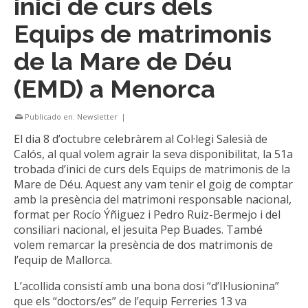
inici de curs dels
Equips de matrimonis
de la Mare de Déu
(EMD) a Menorca
Publicado en:
Newsletter
|
El dia 8 d’octubre celebràrem al Col·legi Salesià de
Calós, al qual volem agrair la seva disponibilitat, la 51a
trobada d’inici de curs dels Equips de matrimonis de la
Mare de Déu. Aquest any vam tenir el goig de comptar
amb la presència del matrimoni responsable nacional,
format per Rocío Ýñiguez i Pedro Ruiz-Bermejo i del
consiliari nacional, el jesuita Pep Buades. També
volem remarcar la presència de dos matrimonis de
l’equip de Mallorca.
L’acollida consistí amb una bona dosi “d’Il·lusionina”
que els “doctors/es” de l’equip Ferreries 13 va