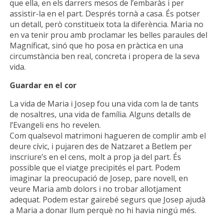
que ella, en els darrers mesos de l’embaràs i per
assistir-la en el part. Després tornà a casa. És potser
un detall, però constitueix tota la diferència. Maria no
en va tenir prou amb proclamar les belles paraules del
Magníficat, sinó que ho posa en pràctica en una
circumstància ben real, concreta i propera de la seva
vida.
Guardar en el cor
La vida de Maria i Josep fou una vida com la de tants
de nosaltres, una vida de família. Alguns detalls de
l’Evangeli ens ho revelen.
Com qualsevol matrimoni hagueren de complir amb el
deure cívic, i pujaren des de Natzaret a Betlem per
inscriure’s en el cens, molt a prop ja del part. És
possible que el viatge precipités el part. Podem
imaginar la preocupació de Josep, pare novell, en
veure Maria amb dolors i no trobar allotjament
adequat. Podem estar gairebé segurs que Josep ajudà
a Maria a donar llum perquè no hi havia ningú més.