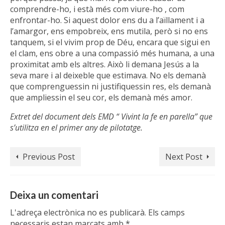
comprendre-ho, i està més com viure-ho , com
enfrontar-ho. Si aquest dolor ens du a l’aïllament i a
l’amargor, ens empobreix, ens mutila, però si no ens
tanquem, si el vivim prop de Déu, encara que sigui en
el clam, ens obre a una compassió més humana, a una
proximitat amb els altres. Això li demana Jesús a la
seva mare i al deixeble que estimava. No els demanà
que comprenguessin ni justifiquessin res, els demanà
que ampliessin el seu cor, els demanà més amor.
Extret del document dels EMD “ Vivint la fe en parella” que
s’utilitza en el primer any de pilotatge.
Previous Post
Next Post
Deixa un comentari
L'adreça electrònica no es publicarà.
Els camps
necessaris estan marcats amb
*